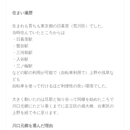
住まい遍歴
生まれも育ちも東京都の日暮里（荒川区）でした。
当時住んでいたところからは
・日暮里駅
・鶯谷駅
・三河島駅
・入谷駅
・三ノ輪駅
などの駅の利用が可能で（自転車利用で）上野や浅草な
ども
自転車を使って行けるほど利便性の良い環境でした。
大きく動いたのは旦那と知り合って同棲を始めたころで
川口元郷にたどり着くまでに足立区の扇大橋、台東区の
上野を経て今に至ります。
川口元郷を選んだ理由