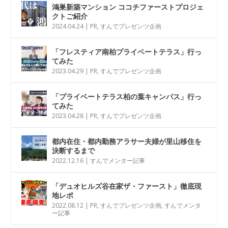
鴻巣新築マンション ココチファーストプロジェ
クトご紹介
2024.04.24
|
PR
,
すんでプレゼンツ企画
「フレスティア南柏プライベートテラス」行っ
てみた
2023.04.29
|
PR
,
すんでプレゼンツ企画
「プライベートテラス柏の葉キャンパス」行っ
てみた
2023.04.28
|
PR
,
すんでプレゼンツ企画
都内在住・都内勤務アラサー夫婦が里山移住を
決断するまで
2022.12.16
|
すんでメンター記事
「デュオヒルズ谷在家ザ・ファースト」徹底現
地レポ
2022.08.12
|
PR
,
すんでプレゼンツ企画
,
すんでメンタ
ー記事