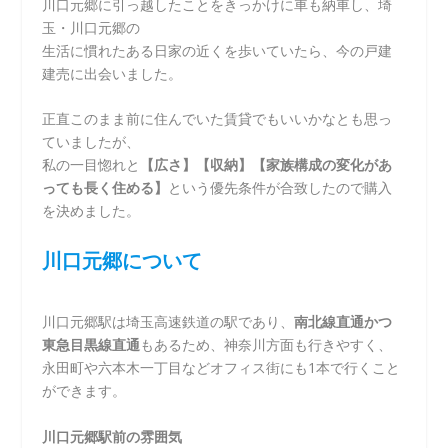
川口元郷に引っ越したことをきっかけに車も納車し、埼
玉・川口元郷の
生活に慣れたある日家の近くを歩いていたら、今の戸建
建売に出会いました。
正直このまま前に住んでいた賃貸でもいいかなとも思っ
ていましたが、
私の一目惚れと
【広さ】【収納】【家族構成の変化があ
っても長く住める】
という優先条件が合致したので購入
を決めました。
川口元郷について
川口元郷駅は埼玉高速鉄道の駅であり、
南北線直通かつ
東急目黒線直通
もあるため、神奈川方面も行きやすく、
永田町や六本木一丁目などオフィス街にも1本で行くこと
ができます。
川口元郷駅前の雰囲気