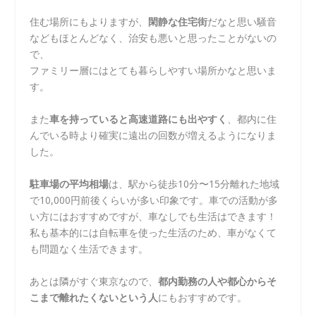
住む場所にもよりますが、
閑静な住宅街
だなと思い騒音
などもほとんどなく、治安も悪いと思ったことがないの
で、
ファミリー層にはとても暮らしやすい場所かなと思いま
す。
また
車を持っていると高速道路にも出やすく
、都内に住
んでいる時より確実に遠出の回数が増えるようになりま
した。
駐車場の平均相場
は、駅から徒歩10分〜15分離れた地域
で10,000円前後くらいが多い印象です。車での活動が多
い方にはおすすめですが、車なしでも生活はできます！
私も基本的には自転車を使った生活のため、車がなくて
も問題なく生活できます。
あとは隣がすぐ東京なので、
都内勤務の人や都心からそ
こまで離れたくないという人
にもおすすめです。