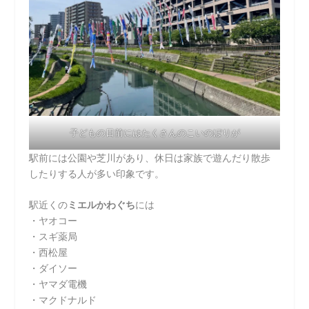
子どもの日前にはたくさんのこいのぼりが
駅前には公園や芝川があり、休日は家族で遊んだり散歩
したりする人が多い印象です。
駅近くの
ミエルかわぐち
には
・ヤオコー
・スギ薬局
・西松屋
・ダイソー
・ヤマダ電機
・マクドナルド