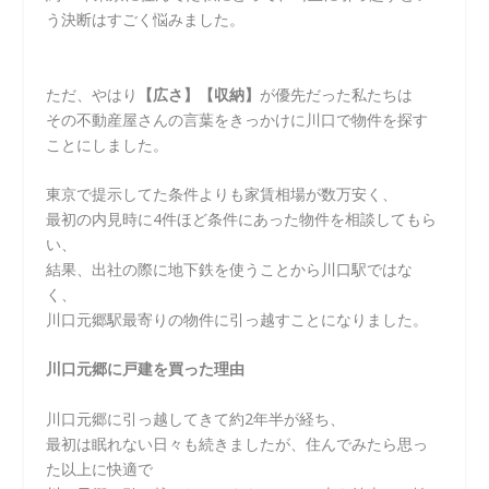
う決断はすごく悩みました。
ただ、やはり
【広さ】【収納】
が優先だった私たちは
その不動産屋さんの言葉をきっかけに川口で物件を探す
ことにしました。
東京で提示してた条件よりも家賃相場が数万安く、
最初の内見時に4件ほど条件にあった物件を相談してもら
い、
結果、出社の際に地下鉄を使うことから川口駅ではな
く、
川口元郷駅最寄りの物件に引っ越すことになりました。
川口元郷に戸建を買った理由
川口元郷に引っ越してきて約2年半が経ち、
最初は眠れない日々も続きましたが、住んでみたら思っ
た以上に快適で