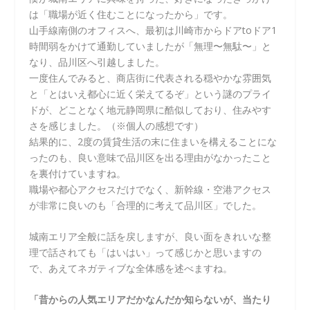
は「職場が近く住むことになったから」です。
山手線南側のオフィスへ、最初は川崎市からドアtoドア1
時間弱をかけて通勤していましたが「無理〜無駄〜」と
なり、品川区へ引越しました。
一度住んでみると、商店街に代表される穏やかな雰囲気
と「とはいえ都心に近く栄えてるぞ」という謎のプライ
ドが、どことなく地元静岡県に酷似しており、住みやす
さを感じました。（※個人の感想です）
結果的に、2度の賃貸生活の末に住まいを構えることにな
ったのも、良い意味で品川区を出る理由がなかったこと
を裏付けていますね。
職場や都心アクセスだけでなく、新幹線・空港アクセス
が非常に良いのも「合理的に考えて品川区」でした。
城南エリア全般に話を戻しますが、良い面をきれいな整
理で話されても「はいはい」って感じかと思いますの
で、あえてネガティブな全体感を述べますね。
「昔からの人気エリアだかなんだか知らないが、当たり