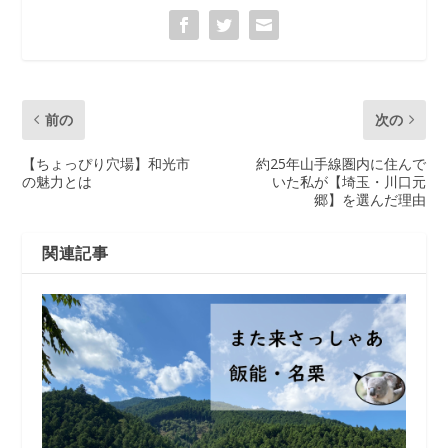
前の
次の
【ちょっぴり穴場】和光市
約25年山手線圏内に住んで
の魅力とは
いた私が【埼玉・川口元
郷】を選んだ理由
関連記事