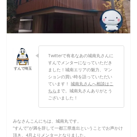
Twitterで有名なあの城南丸さんに
すんでメンターになっていただき
ました！城南エリアの魅力、マン
ションの買い時を語っていただい
ています！
城南丸さんへ相談はこ
ちら
まで。城南丸さんありがとう
ございました！
みなさんこんにちは、城南丸です。
“すんで”が満を辞して一都三県進出ということでお声かけ
頂き、4月よりメンターとなりました。