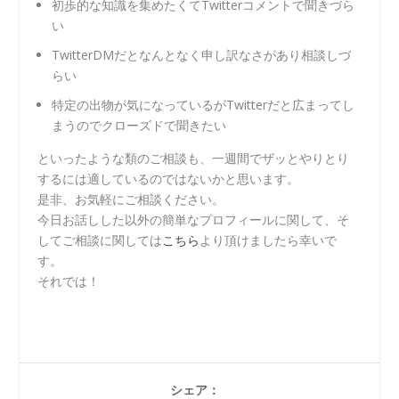
初歩的な知識を集めたくてTwitterコメントで聞きづら
い
TwitterDMだとなんとなく申し訳なさがあり相談しづ
らい
特定の出物が気になっているがTwitterだと広まってし
まうのでクローズドで聞きたい
といったような類のご相談も、一週間でザッとやりとり
するには適しているのではないかと思います。
是非、お気軽にご相談ください。
今日お話しした以外の簡単なプロフィールに関して、そ
してご相談に関しては
こちら
より頂けましたら幸いで
す。
それでは！
シェア：