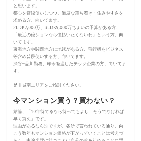
と思います。
都心を普段使いしつつ、適度な落ち着き・住みやすさを
求める方、向いてます。
2LDK7,000万、3LDK9,000万ちょいの予算がある方、
「最近の億ションなら億払いたくないわ」という方、向
いてます。
東海地方や関西地方に地縁がある方、飛行機をビジネス
等含め普段使いする方、向いてます。
渋谷~品川勤務、昨今隆盛したテック企業の方、向いてま
す。
是非城南エリアをご検討ください。
今マンション買う？買わない？
結論、「10年待てるなら待ってもよし、そうでなければ
早く買え」です。
理由があるなら別ですが、各所で言われている通り、向
こう数年もマンション価格が下がっていくことは考えづ
らく、中途半端に待つことは自分の首を絞めることに繋