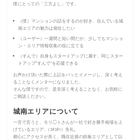
僕にとっての「三方よし」です。
（僕）マンションの話をするのが好き、住んでいる城
南エリアの魅力は発信したい
（ユーザー）一週間と短い間だが、少しでもマンショ
ン・エリア情報収集の役に立てる
（すんで）自身もスタートアップに属す、同じスター
トアップ”すんで”を応援できる
お声かけ頂いた際に上記をパッとイメージし、深く考え
ることなくメンターになりました。
そんな僕ですので、是非深く考えることなく、お気軽に
ご相談ください。
城南エリアについて
一言で言うと、モリ◯トさんが一社で好き勝手相場を上
げているエリア..（ｺﾎｺﾎｯ）失礼。
都心にアクセスが良く、職住近接の鉄板エリアとして以