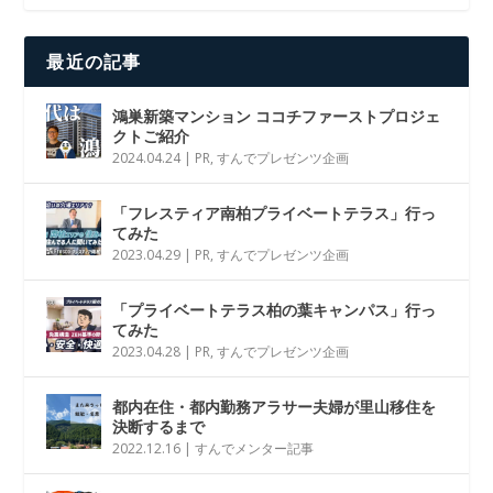
最近の記事
鴻巣新築マンション ココチファーストプロジェ
クトご紹介
2024.04.24
|
PR
,
すんでプレゼンツ企画
「フレスティア南柏プライベートテラス」行っ
てみた
2023.04.29
|
PR
,
すんでプレゼンツ企画
「プライベートテラス柏の葉キャンパス」行っ
てみた
2023.04.28
|
PR
,
すんでプレゼンツ企画
都内在住・都内勤務アラサー夫婦が里山移住を
決断するまで
2022.12.16
|
すんでメンター記事