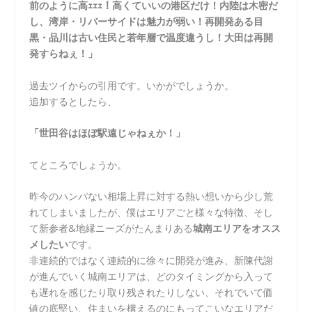
前のように高ｪｪｪ！高くていいの港区だけ！内陸は木密だ
し、湾岸・リバーサイドは魅力が弱い！再開発ある目
黒・品川は古い住民と若年層で温度違うし！大田は再開
発すらねぇ！」
過去ツイからの引用です。いかがでしょうか。
追加するとしたら、
「世田谷はほぼ駅遠じゃねぇか！」
てところでしょうか。
昨今のハンパない相場上昇に対する熱い想いから少し荒
れてしまいましたが、僕はエリアごと様々な特徴、そし
て新参者&地縁ニーズがたんまりある
城南エリアをオスス
メしたい
です。
非連続的ではなく連続的に徐々に開発が進み、新陳代謝
が進んでいく城南エリアは、どのタイミングから入って
も遅れを感じたり取り残されたりしない、それでいて価
値の底堅い、住まいを構えるのにもってこいなエリアだ