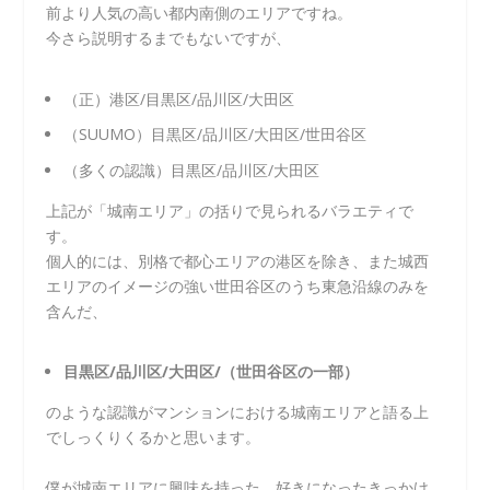
前より人気の高い都内南側のエリアですね。
今さら説明するまでもないですが、
（正）港区/目黒区/品川区/大田区
（SUUMO）目黒区/品川区/大田区/世田谷区
（多くの認識）目黒区/品川区/大田区
上記が「城南エリア」の括りで見られるバラエティで
す。
個人的には、別格で都心エリアの港区を除き、また城西
エリアのイメージの強い世田谷区のうち東急沿線のみを
含んだ、
目黒区/品川区/大田区/（世田谷区の一部）
のような認識がマンションにおける城南エリアと語る上
でしっくりくるかと思います。
僕が城南エリアに興味を持った、好きになったきっかけ