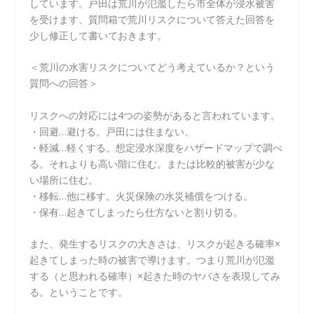
しています。戸田は荒川が氾濫したら市全体が浸水被害
を受けます、質問箱で荒川リスクについて答えた回答を
少し修正して書いておきます。
＜荒川の水害リスクについてどう考えているか？という
質問への回答＞
リスクへの対応には4つの姿勢があると言われています。
・回避…避ける。戸田には住まない。
・軽減…軽くする。想定浸水深度をハザードマップで調べ
る。それよりも高い階に住む。または比較的被害が少な
い場所に住む。
・移転…他に移す。火災保険の水災補償をつける。
・保有…起きてしまったら仕方ないと割り切る。
また、発生するリスクの大きさは、リスクが起きる確率×
起きてしまった時の被害で導けます。つまり荒川が氾濫
する（と思われる確率）×起きた時のヤバさを表現してみ
る。ということです。