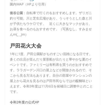
園内MAP（HPより引用）
後谷公園
：自転車で行くのをおすすめします。ザリガニ
釣り可能。川と芝生広場があり、うっそうとした森と川
が子供たちウケ◎です。 近くに大きなマックがあり、
お昼を食べるのもおすすめです。（写真なし。すみませ
んm(_ _)m）
戸田花火大会
1年に1度、戸田公園駅がものすごい混雑になる日です。
多くの出店が並んだり屋形船が出たりと華やかな夏のイ
ベントです。ファミリーは有料席を買うのがおすすめで
す。ララガーデン川口の屋上などが開放されるので、そ
こから見る方法もあります。自分の部屋やマンションの
屋上から花火を見るのは戸田市民ならではの醍醐味とい
えます。令和3年度は11月6日を候補日に調整中とのこと
です。
令和2年度の公式HP