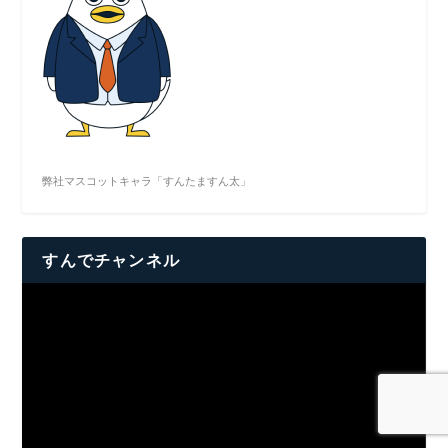
弊社マスコットキャラ「すんたますん太」
すんでチャンネル
動
画
プ
レ
ー
ヤ
ー