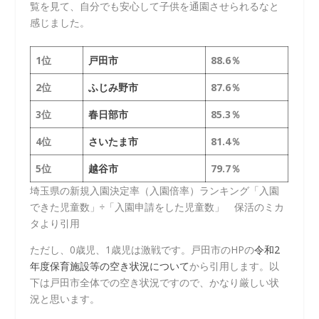
覧を見て、自分でも安心して子供を通園させられるなと
感じました。
1位
戸田市
88.6％
2位
ふじみ野市
87.6％
3位
春日部市
85.3％
4位
さいたま市
81.4％
5位
越谷市
79.7％
埼玉県の新規入園決定率（入園倍率）ランキング「入園
できた児童数」÷「入園申請をした児童数」 保活のミカ
タより引用
ただし、0歳児、1歳児は激戦です。戸田市のHPの
令和2
年度保育施設等の空き状況について
から引用します。以
下は戸田市全体での空き状況ですので、かなり厳しい状
況と思います。