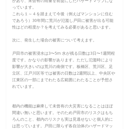
があり、未曽有の雨量を前提にしたハザードマップにな
っています。
これら１～４を踏まえて今後（例えばマンションに住む
であろう）30年間に荒川が氾濫し戸田に被害が出る可能
性はどの程度か？を考えてみる必要があると思います。
次に、発生した場合の被害について考えます。
戸田市の被害浸水は3〜5m 水が残る日数は3日〜1週間程
度です。かなりの影響があります。ただし氾濫時により
影響が大きいのは荒川の南側です。板橋区、荒川区、足
立区、江戸川区等では被害の日数は2週間以上、中央区や
江東区の一部にまでわたる広範囲にわたることが予想さ
れています。
都内の機能は麻痺して未曾有の大災害になることはほぼ
間違い無いと思います。そのため戸田市のリスクはもち
ろんのこと、都内のリスクも実は見逃せないと個人的に
は思っています。戸田に限らず各自治体のハザードマッ