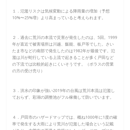
１．氾濫リスクは気候変動による降雨量の増加（予想
10%〜25%増）より高まっていると考えられます。
２．過去に荒川の本流で災害が発生したのは、5回。1999
年が直近で被害場所は川越、飯能、板戸等でした。さい
たま市などの南部で発生したのは1982年が最後です。氾
濫は川が蛇行している上流で起きることが多く戸田など
の下流では比較的起きにくいそうです。（ポラスの営業
の方の受け売り）
３．洪水の印象が強い2019年の台風は荒川本流は氾濫し
ておらず、彩湖の調整池がフル稼働して防いでいます。
４．戸田市のハザードマップでは、概ね1000年に1度の確
率で発生する大雨により荒川が氾濫した場合という記載