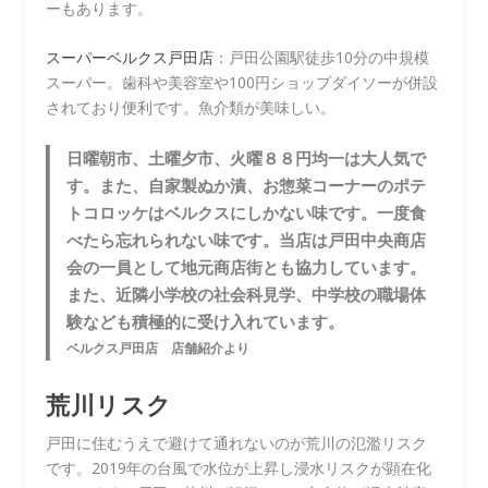
ーもあります。
スーパーベルクス戸田店
：戸田公園駅徒歩10分の中規模
スーパー。歯科や美容室や100円ショップダイソーが併設
されており便利です。魚介類が美味しい。
日曜朝市、土曜夕市、火曜８８円均一は大人気で
す。また、自家製ぬか漬、お惣菜コーナーのポテ
トコロッケはベルクスにしかない味です。一度食
べたら忘れられない味です。当店は戸田中央商店
会の一員として地元商店街とも協力しています。
また、近隣小学校の社会科見学、中学校の職場体
験なども積極的に受け入れています。
ベルクス戸田店 店舗紹介より
荒川リスク
戸田に住むうえで避けて通れないのが荒川の氾濫リスク
です。2019年の台風で水位が上昇し浸水リスクが顕在化