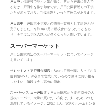
戸田中
：伝統校で地元人気が高く、昔から戸田に住んで
る方は、戸田中を推す印象です。戸田公園駅近くの子供
たちが通っており、THE王道といった雰囲気があります。
戸田東中
戸田東小学校との施設一貫校として建替えが
完了しました。令和3年4月に新校舎になったこともあ
り、今年度は学区の越境が多くなったと聞いています。
スーパーマーケット
戸田公園駅周辺のスーパーマーケットについてイメージ
を書いています。
サミットストア戸田公園店
：Beans戸田公園に入っており
便利性No.1。深夜まで営業しているので帰りに買い物も
しやすい。値段は少し高めの印象。
スーパーバリュー戸田店
：戸田公園駅から徒歩15分の大
規模スーパー。大量に買いたい方向け。安いためいつも
混雑しているイメージ。2階には大川家具やホームセンタ