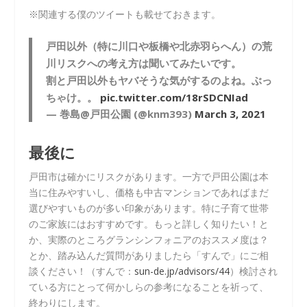
※関連する僕のツイートも載せておきます。
戸田以外（特に川口や板橋や北赤羽らへん）の荒
川リスクへの考え方は聞いてみたいです。
割と戸田以外もヤバそうな気がするのよね。ぶっ
ちゃけ。。
pic.twitter.com/18rSDCNIad
— 巻島@戸田公園 (@knm393)
March 3, 2021
最後に
戸田市は確かにリスクがあります。一方で戸田公園は本
当に住みやすいし、価格も中古マンションであればまだ
選びやすいものが多い印象があります。特に子育て世帯
のご家族にはおすすめです。もっと詳しく知りたい！と
か、実際のところグランシンフォニアのおススメ度は？
とか、踏み込んだ質問がありましたら「すんで」にご相
談ください！（すんで：
sun-de.jp/advisors/44
）検討され
ている方にとって何かしらの参考になることを祈って、
終わりにします。