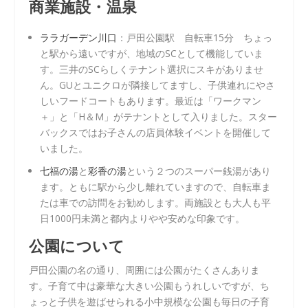
商業施設・温泉
ララガーデン川口
：戸田公園駅 自転車15分 ちょっ
と駅から遠いですが、地域のSCとして機能していま
す。三井のSCらしくテナント選択にスキがありませ
ん。GUとユニクロが隣接してますし、子供連れにやさ
しいフードコートもあります。最近は「ワークマン
＋」と「H＆M」がテナントとして入りました。スター
バックスではお子さんの店員体験イベントを開催して
いました。
七福の湯
と
彩香の湯
という２つのスーパー銭湯があり
ます。ともに駅から少し離れていますので、自転車ま
たは車での訪問をお勧めします。両施設とも大人も平
日1000円未満と都内よりやや安めな印象です。
公園について
戸田公園の名の通り、周囲には公園がたくさんありま
す。子育て中は豪華な大きい公園もうれしいですが、ち
ょっと子供を遊ばせられる小中規模な公園も毎日の子育