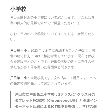
小学校
戸田公園付近の小学校について紹介します。（これは巻
島の個人的な見解ですのでご留意ください。）
なお、市内の小中学校については
こちら
をご参照くださ
い。
戸田第一小
：2025年度までに再編することが決定し、校
舎の建て替えに向けて検討が進んでいます。現在は仮校
舎を建設中とのことです。戸田公園駅の近くに在住の子
供たちが多く落ち着いた雰囲気と聞きます。
戸田第二小
：大規模校です。文科省のICT活用フォーラム
の先進校訪問先として選定されています。
戸田市立戸田第二小学校：3クラスに1クラス分の
タブレットPC端末（Chromebook等）と高速イン
ターネット回線によるICT環境を整備し、学びの個