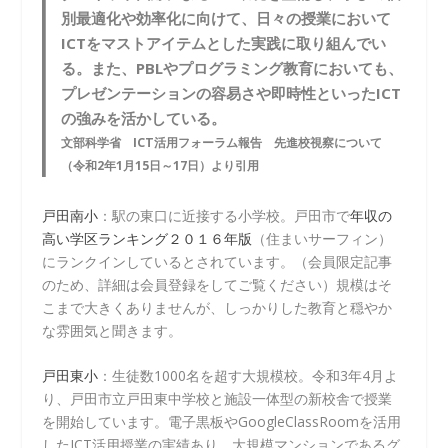
別最適化や効率化に向けて、日々の授業において
ICTをマストアイテムとした実践に取り組んでい
る。また、PBLやプログラミング教育においても、
プレゼンテーションの容易さや即時性といったICT
の強みを活かしている。
文部科学省 ICT活用フォーラム報告 先進校視察について
（令和2年1月15日～17日）より引用
戸田南小
：駅の東口に近接する小学校。戸田市で
年収の
高い学区ランキング２０１６年版
（住まいサーフィン）
にランクインしているとされています。（会員限定記事
のため、詳細は会員登録をしてご覧ください）規模はそ
こまで大きくありませんが、しっかりした教育と穏やか
な雰囲気と聞きます。
戸田東小
：生徒数1000名を超す大規模校。令和3年4月よ
り、戸田市立戸田東中学校と施設一体型の新校舎で授業
を開始しています。電子黒板やGoogleClassRoomを活用
したICT活用授業の実績あり。大規模マンションであるグ