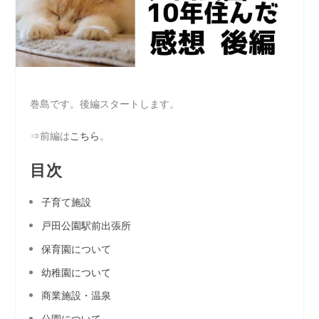
巻島です。後編スタートします。
⇒前編は
こちら
。
目次
子育て施設
戸田公園駅前出張所
保育園について
幼稚園について
商業施設・温泉
公園について