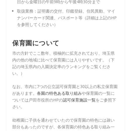
日から金曜日の午前9時から午後4時30分まで
取扱業務：証明書の交付、印鑑登録、住民異動、マイ
ナンバーカード関連、パスポート等（詳細は上記のHP
を参照してください）
保育園について
市の方針でここ数年、積極的に拡充されており、埼玉県
内の他の地域に比べて保育園には入りやすいです。（下
記の埼玉県内の入園決定率のランキングをご覧くださ
い。）
なお、市内に7つの公立認可保育園と30以上の私立保育園
があります。
各園の特色ある取り組み
や保育園の一覧に
ついては戸田市役所のHPの
認可保育施設一覧
をご参照下
さい。
幼稚園に子供を通わせていたので保育園の特色には疎い
部分もあったのですが、各保育園の特色ある取り組み一