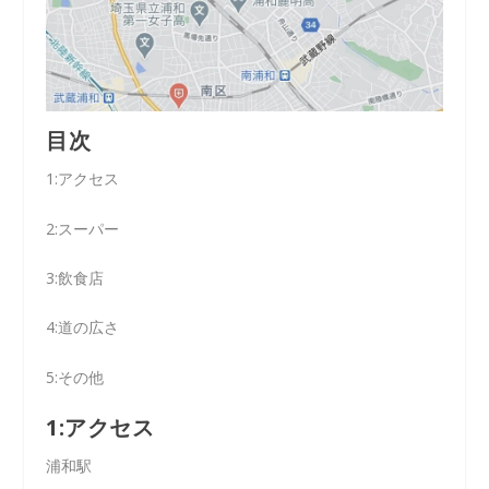
目次
1:アクセス
2:スーパー
3:飲食店
4:道の広さ
5:その他
1:アクセス
浦和駅