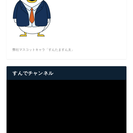
弊社マスコットキャラ「すんたますん太」
すんでチャンネル
動
画
プ
レ
ー
ヤ
ー