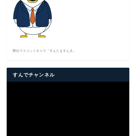
弊社マスコットキャラ「すんたますん太」
すんでチャンネル
動
画
プ
レ
ー
ヤ
ー