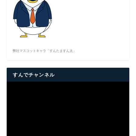
弊社マスコットキャラ「すんたますん太」
すんでチャンネル
動
画
プ
レ
ー
ヤ
ー