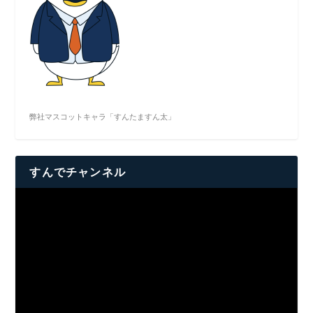
弊社マスコットキャラ「すんたますん太」
すんでチャンネル
動
画
プ
レ
ー
ヤ
ー