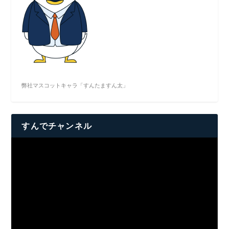
弊社マスコットキャラ「すんたますん太」
すんでチャンネル
動
画
プ
レ
ー
ヤ
ー