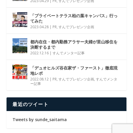
2023.04.29
|
PR
,
すんでプレゼンツ企画
「プライベートテラス柏の葉キャンパス」行っ
てみた
2023.04.28
|
PR
,
すんでプレゼンツ企画
都内在住・都内勤務アラサー夫婦が里山移住を
決断するまで
2022.12.16
|
すんでメンター記事
「デュオヒルズ谷在家ザ・ファースト」徹底現
地レポ
2022.08.12
|
PR
,
すんでプレゼンツ企画
,
すんでメンタ
ー記事
最近のツイート
Tweets by sunde_saitama