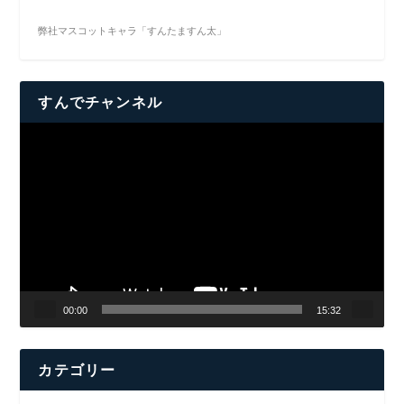
弊社マスコットキャラ「すんたますん太」
すんでチャンネル
動
画
プ
レ
ー
ヤ
ー
00:00
15:32
カテゴリー