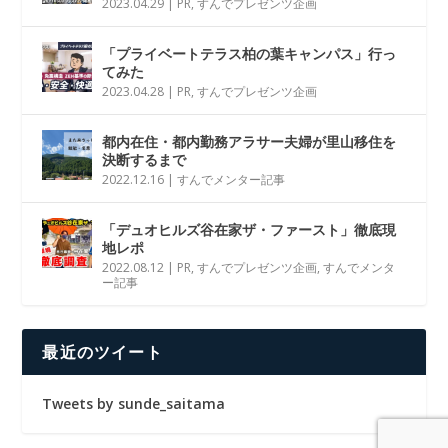
2023.04.29
|
PR
,
すんでプレゼンツ企画
「プライベートテラス柏の葉キャンパス」行っ
てみた
2023.04.28
|
PR
,
すんでプレゼンツ企画
都内在住・都内勤務アラサー夫婦が里山移住を
決断するまで
2022.12.16
|
すんでメンター記事
「デュオヒルズ谷在家ザ・ファースト」徹底現
地レポ
2022.08.12
|
PR
,
すんでプレゼンツ企画
,
すんでメンタ
ー記事
最近のツイート
Tweets by sunde_saitama