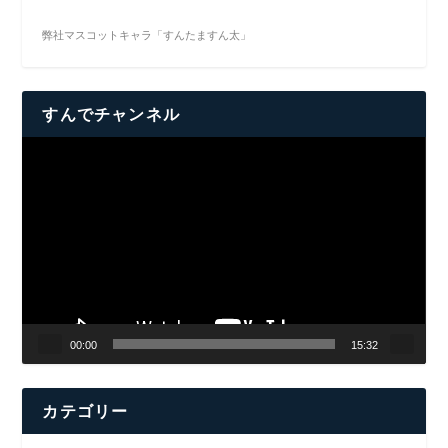
弊社マスコットキャラ「すんたますん太」
すんでチャンネル
動
画
プ
レ
ー
ヤ
ー
00:00
15:32
カテゴリー