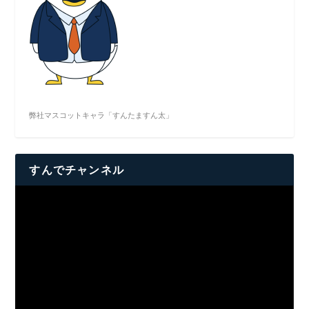
弊社マスコットキャラ「すんたますん太」
すんでチャンネル
動
画
プ
レ
ー
ヤ
ー