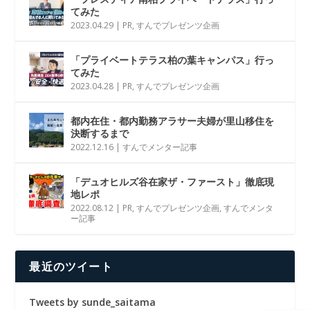
てみた
2023.04.29
|
PR
,
すんでプレゼンツ企画
「プライベートテラス柏の葉キャンパス」行っ
てみた
2023.04.28
|
PR
,
すんでプレゼンツ企画
都内在住・都内勤務アラサー夫婦が里山移住を
決断するまで
2022.12.16
|
すんでメンター記事
「デュオヒルズ谷在家ザ・ファースト」徹底現
地レポ
2022.08.12
|
PR
,
すんでプレゼンツ企画
,
すんでメンタ
ー記事
最近のツイート
Tweets by sunde_saitama