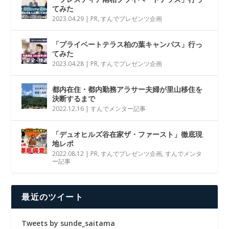
てみた
2023.04.29
|
PR
,
すんでプレゼンツ企画
「プライベートテラス柏の葉キャンパス」行っ
てみた
2023.04.28
|
PR
,
すんでプレゼンツ企画
都内在住・都内勤務アラサー夫婦が里山移住を
決断するまで
2022.12.16
|
すんでメンター記事
「デュオヒルズ谷在家ザ・ファースト」徹底現
地レポ
2022.08.12
|
PR
,
すんでプレゼンツ企画
,
すんでメンタ
ー記事
最近のツイート
Tweets by sunde_saitama