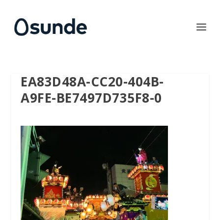
EA83D48A-CC20-404B-
A9FE-BE7497D735F8-0