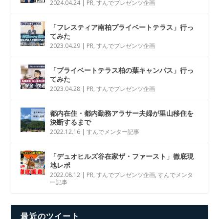
2024.04.24
|
PR
,
すんでプレゼンツ企画
「フレスティア南柏プライベートテラス」行っ
てみた
2023.04.29
|
PR
,
すんでプレゼンツ企画
「プライベートテラス柏の葉キャンパス」行っ
てみた
2023.04.28
|
PR
,
すんでプレゼンツ企画
都内在住・都内勤務アラサー夫婦が里山移住を
決断するまで
2022.12.16
|
すんでメンター記事
「デュオヒルズ谷在家ザ・ファースト」徹底現
地レポ
2022.08.12
|
PR
,
すんでプレゼンツ企画
,
すんでメンタ
ー記事
最近のツイート