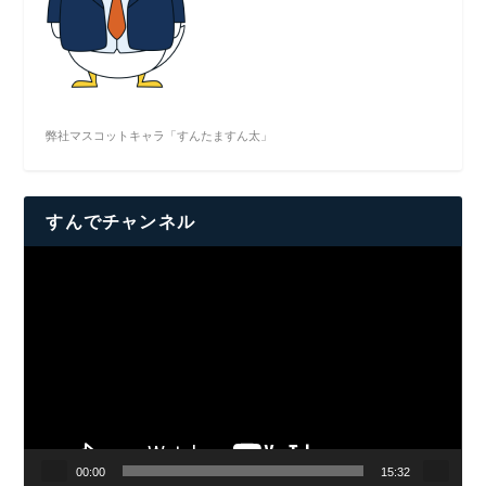
弊社マスコットキャラ「すんたますん太」
すんでチャンネル
動
画
プ
レ
ー
ヤ
ー
00:00
15:32