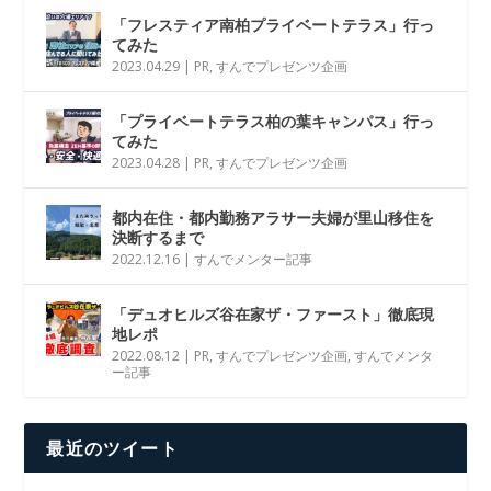
「フレスティア南柏プライベートテラス」行っ
てみた
2023.04.29
|
PR
,
すんでプレゼンツ企画
「プライベートテラス柏の葉キャンパス」行っ
てみた
2023.04.28
|
PR
,
すんでプレゼンツ企画
都内在住・都内勤務アラサー夫婦が里山移住を
決断するまで
2022.12.16
|
すんでメンター記事
「デュオヒルズ谷在家ザ・ファースト」徹底現
地レポ
2022.08.12
|
PR
,
すんでプレゼンツ企画
,
すんでメンタ
ー記事
最近のツイート