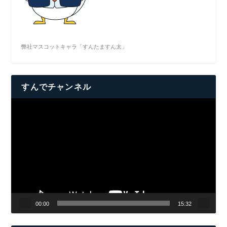
弊社マスコットキャラ「すんたますん太」
すんでチャンネル
動
画
プ
レ
ー
ヤ
ー
00:00
15:32