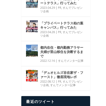
ートテラス」行ってみた
2023.04.29
|
PR
,
すんでプレゼン
ツ企画
「プライベートテラス柏の葉
キャンパス」行ってみた
2023.04.28
|
PR
,
すんでプレゼン
ツ企画
都内在住・都内勤務アラサー
夫婦が里山移住を決断するま
で
2022.12.16
|
すんでメンター記事
「デュオヒルズ谷在家ザ・フ
ァースト」徹底現地レポ
2022.08.12
|
PR
,
すんでプレゼン
ツ企画
,
すんでメンター記事
最近のツイート