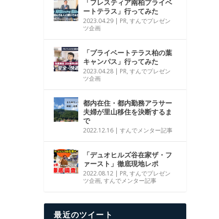
「フレスティア南柏プライベ
ートテラス」行ってみた
2023.04.29
|
PR
,
すんでプレゼン
ツ企画
「プライベートテラス柏の葉
キャンパス」行ってみた
2023.04.28
|
PR
,
すんでプレゼン
ツ企画
都内在住・都内勤務アラサー
夫婦が里山移住を決断するま
で
2022.12.16
|
すんでメンター記事
「デュオヒルズ谷在家ザ・フ
ァースト」徹底現地レポ
2022.08.12
|
PR
,
すんでプレゼン
ツ企画
,
すんでメンター記事
最近のツイート