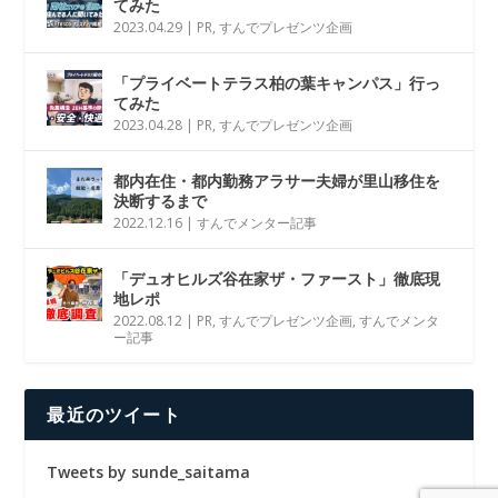
てみた
2023.04.29
|
PR
,
すんでプレゼンツ企画
「プライベートテラス柏の葉キャンパス」行っ
てみた
2023.04.28
|
PR
,
すんでプレゼンツ企画
都内在住・都内勤務アラサー夫婦が里山移住を
決断するまで
2022.12.16
|
すんでメンター記事
「デュオヒルズ谷在家ザ・ファースト」徹底現
地レポ
2022.08.12
|
PR
,
すんでプレゼンツ企画
,
すんでメンタ
ー記事
最近のツイート
Tweets by sunde_saitama