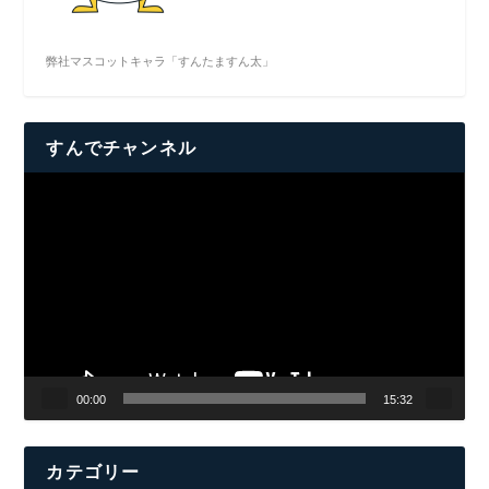
弊社マスコットキャラ「すんたますん太」
すんでチャンネル
動
画
プ
レ
ー
ヤ
ー
00:00
15:32
カテゴリー