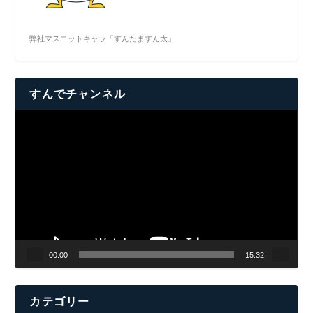
弊社マスコットキャラ「すんたますん太」
すんでチャンネル
動
画
プ
レ
ー
ヤ
ー
00:00
15:32
カテゴリー