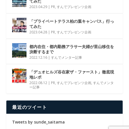
てみた
2023.04.29
|
PR
,
すんでプレゼンツ企画
「プライベートテラス柏の葉キャンパス」行っ
てみた
2023.04.28
|
PR
,
すんでプレゼンツ企画
都内在住・都内勤務アラサー夫婦が里山移住を
決断するまで
2022.12.16
|
すんでメンター記事
「デュオヒルズ谷在家ザ・ファースト」徹底現
地レポ
2022.08.12
|
PR
,
すんでプレゼンツ企画
,
すんでメンタ
ー記事
最近のツイート
Tweets by sunde_saitama