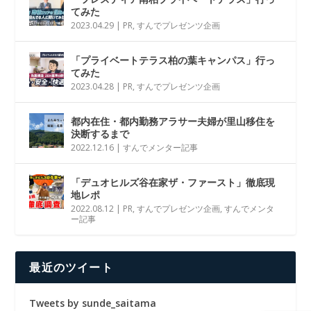
てみた
2023.04.29
|
PR
,
すんでプレゼンツ企画
「プライベートテラス柏の葉キャンパス」行っ
てみた
2023.04.28
|
PR
,
すんでプレゼンツ企画
都内在住・都内勤務アラサー夫婦が里山移住を
決断するまで
2022.12.16
|
すんでメンター記事
「デュオヒルズ谷在家ザ・ファースト」徹底現
地レポ
2022.08.12
|
PR
,
すんでプレゼンツ企画
,
すんでメンタ
ー記事
最近のツイート
Tweets by sunde_saitama