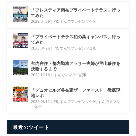
「フレスティア南柏プライベートテラス」行っ
てみた
2023.04.29
|
PR
,
すんでプレゼンツ企画
「プライベートテラス柏の葉キャンパス」行っ
てみた
2023.04.28
|
PR
,
すんでプレゼンツ企画
都内在住・都内勤務アラサー夫婦が里山移住を
決断するまで
2022.12.16
|
すんでメンター記事
「デュオヒルズ谷在家ザ・ファースト」徹底現
地レポ
2022.08.12
|
PR
,
すんでプレゼンツ企画
,
すんでメンタ
ー記事
最近のツイート