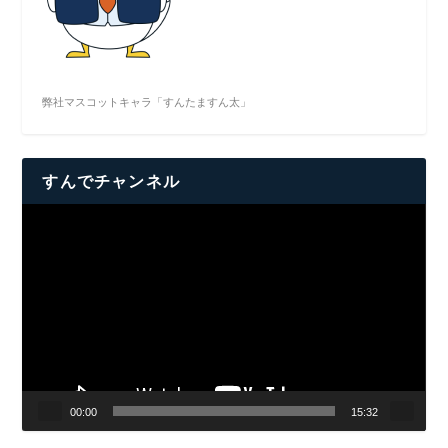
弊社マスコットキャラ「すんたますん太」
すんでチャンネル
動
画
プ
レ
ー
ヤ
ー
00:00
15:32