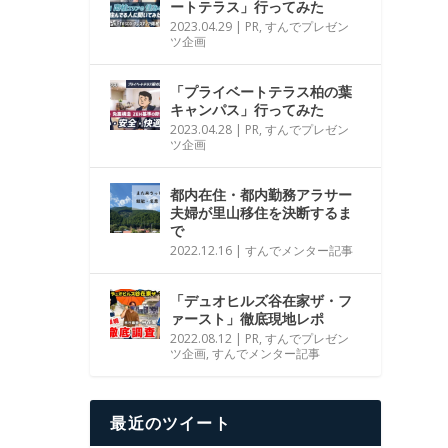
ートテラス」行ってみた
2023.04.29
|
PR
,
すんでプレゼン
ツ企画
「プライベートテラス柏の葉
キャンパス」行ってみた
2023.04.28
|
PR
,
すんでプレゼン
ツ企画
都内在住・都内勤務アラサー
夫婦が里山移住を決断するま
で
2022.12.16
|
すんでメンター記事
「デュオヒルズ谷在家ザ・フ
ァースト」徹底現地レポ
2022.08.12
|
PR
,
すんでプレゼン
ツ企画
,
すんでメンター記事
最近のツイート