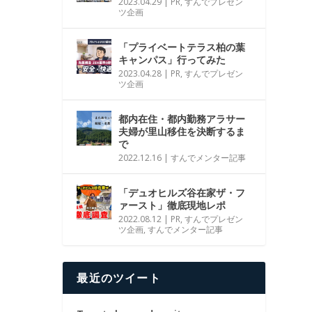
2023.04.29
|
PR
,
すんでプレゼン
ツ企画
「プライベートテラス柏の葉
キャンパス」行ってみた
2023.04.28
|
PR
,
すんでプレゼン
ツ企画
都内在住・都内勤務アラサー
夫婦が里山移住を決断するま
で
2022.12.16
|
すんでメンター記事
「デュオヒルズ谷在家ザ・フ
ァースト」徹底現地レポ
2022.08.12
|
PR
,
すんでプレゼン
ツ企画
,
すんでメンター記事
最近のツイート