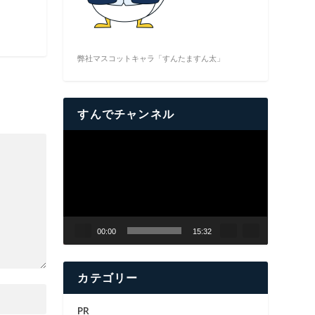
弊社マスコットキャラ「すんたますん太」
すんでチャンネル
動
画
プ
レ
ー
ヤ
00:00
15:32
ー
カテゴリー
PR