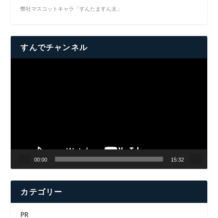
弊社マスコットキャラ「すんたますん太」
すんでチャンネル
動
画
プ
レ
ー
ヤ
ー
00:00
15:32
カテゴリー
PR