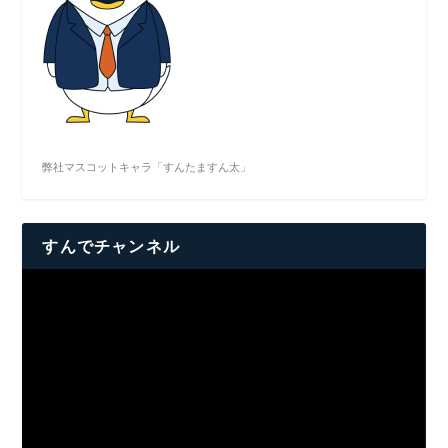
弊社マスコットキャラ「すんたますん太」
すんでチャンネル
動
画
プ
レ
ー
ヤ
ー