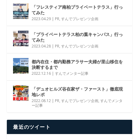
「フレスティア南柏プライベートテラス」行っ
てみた
2023.04.29
|
PR
,
すんでプレゼンツ企画
「プライベートテラス柏の葉キャンパス」行っ
てみた
2023.04.28
|
PR
,
すんでプレゼンツ企画
都内在住・都内勤務アラサー夫婦が里山移住を
決断するまで
2022.12.16
|
すんでメンター記事
「デュオヒルズ谷在家ザ・ファースト」徹底現
地レポ
2022.08.12
|
PR
,
すんでプレゼンツ企画
,
すんでメンタ
ー記事
最近のツイート