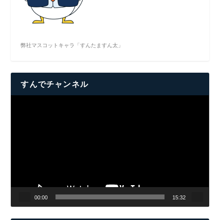
弊社マスコットキャラ「すんたますん太」
すんでチャンネル
動
画
プ
レ
ー
ヤ
ー
00:00
15:32